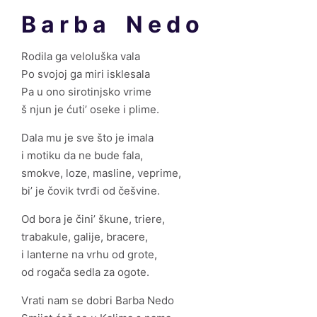
B a r b a N e d o
Rodila ga veloluška vala
Po svojoj ga miri isklesala
Pa u ono sirotinjsko vrime
š njun je ćuti’ oseke i plime.
Dala mu je sve što je imala
i motiku da ne bude fala,
smokve, loze, masline, veprime,
bi’ je čovik tvrđi od češvine.
Od bora je čini’ škune, triere,
trabakule, galije, bracere,
i lanterne na vrhu od grote,
od rogača sedla za ogote.
Vrati nam se dobri Barba Nedo