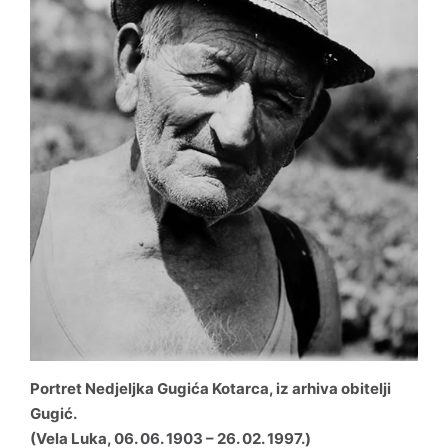
Odluke
Informacije o trošenju sredstava
Natječaji
Jednostavna i javna nabava
Pravo na pristup informacijama
Izjava o pristupačnosti
Godišnji izvještaj o radu
Portret Nedjeljka Gugića Kotarca
, iz arhiva obitelji
Gugić.
(Vela Luka, 06. 06. 1903 – 26. 02. 1997.)