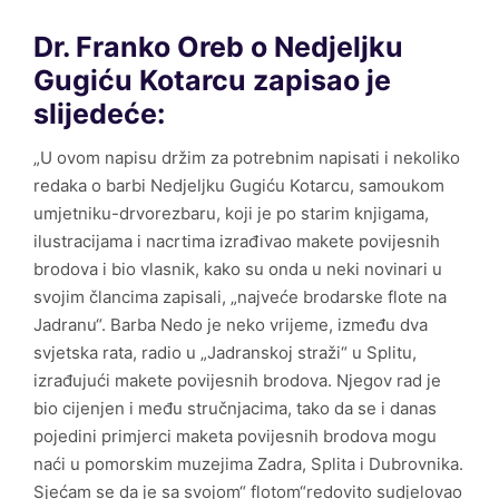
Zgrada Osnovne škole Vela Luka
Dr. Franko Oreb o Nedjeljku
Međunarodni susreti likovnih umjetnika u Veloj Luci
Gugiću Kotarcu zapisao je
1968.-1972.
slijedeće:
Luka mozaika
„U ovom napisu držim za potrebnim napisati i nekoliko
redaka o barbi Nedjeljku Gugiću Kotarcu, samoukom
umjetniku-drvorezbaru, koji je po starim knjigama,
ilustracijama i nacrtima izrađivao makete povijesnih
Memorijalna muzejska zbirka „Oliver Dragojević“
brodova i bio vlasnik, kako su onda u neki novinari u
svojim člancima zapisali, „najveće brodarske flote na
Jadranu“. Barba Nedo je neko vrijeme, između dva
Međunarodna poklon zbirka crteža, grafike i male
skulpture
svjetska rata, radio u „Jadranskoj straži“ u Splitu,
izrađujući makete povijesnih brodova. Njegov rad je
Zbirka mozaika
bio cijenjen i među stručnjacima, tako da se i danas
pojedini primjerci maketa povijesnih brodova mogu
naći u pomorskim muzejima Zadra, Splita i Dubrovnika.
Zbirka moderne i suvremene umjetnosti
Sjećam se da je sa svojom“ flotom“redovito sudjelovao