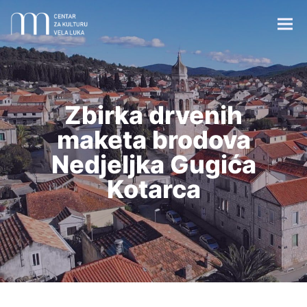
Zbirka drvenih
maketa brodova
Centar za kulturu Vela Luka
Nedjeljka Gugića
Kotarca
Župna crkva sv. Josipa
Crkvica sv. Vicenza
Vela spila