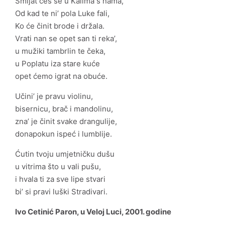
Smijat ćeš se u Kalima s nama,
Od kad te ni’ pola Luke fali,
Ko će činit brode i držala.
Vrati nan se opet san ti reka’,
u mužiki tambrlin te čeka,
u Poplatu iza stare kuće
opet ćemo igrat na obuće.
Učini’ je pravu violinu,
bisernicu, brač i mandolinu,
zna’ je činit svake drangulije,
donapokun ispeć i lumblije.
Ćutin tvoju umjetničku dušu
u vitrima što u vali pušu,
i hvala ti za sve lipe stvari
bi’ si pravi luški Stradivari.
Ivo Cetinić Paron, u Veloj Luci, 2001. godine