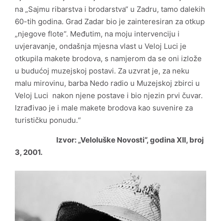
na „Sajmu ribarstva i brodarstva“ u Zadru, tamo dalekih
Arheološka zbirka „Vela spila“
60-tih godina. Grad Zadar bio je zainteresiran za otkup
„njegove flote“. Međutim, na moju intervenciju i
Zbirka crteža iz donacije Sudac
uvjeravanje, ondašnja mjesna vlast u Veloj Luci je
otkupila makete brodova, s namjerom da se oni izlože
Zbirka drvenih maketa brodova Nedjeljka Gugića
u budućoj muzejskoj postavi. Za uzvrat je, za neku
Kotarca
malu mirovinu, barba Nedo radio u Muzejskoj zbirci u
Veloj Luci nakon njene postave i bio njezin prvi čuvar.
Izrađivao je i male makete brodova kao suvenire za
turističku ponudu.“
Izvor: „Veloluške Novosti“, godina XII, broj
Statut Centra za kulturu Vela Luka
3, 2001.
Pravilnik o unutarnjem ustrojstvu i načinu rada CZK
Financijski planovi i izvješća