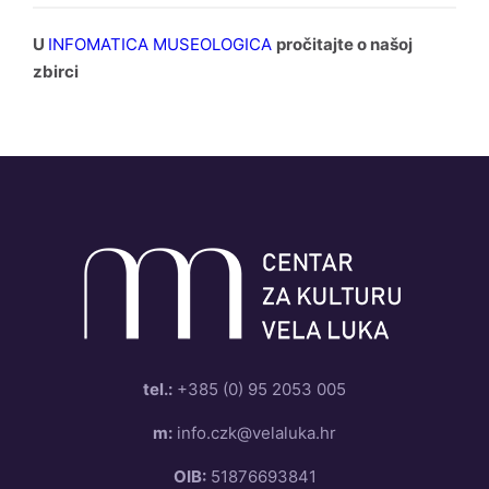
U
INFOMATICA MUSEOLOGICA
pročitajte o našoj
zbirci
tel.:
+385 (0) 95 2053 005
m:
info.czk@velaluka.hr
OIB:
51876693841