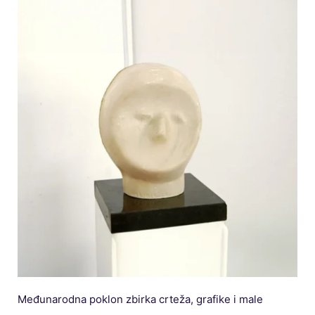
Arheološka zbirka „Vela spila“
Zbirka crteža iz donacije Sudac
Zbirka drvenih maketa brodova Nedjeljka Gugića
Kotarca
Statut Centra za kulturu Vela Luka
Pravilnik o unutarnjem ustrojstvu i načinu rada CZK
Financijski planovi i izvješća
Međunarodna poklon zbirka crteža, grafike i male